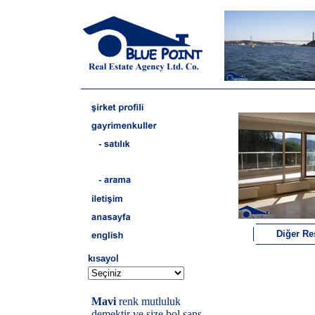
Diğer Re
kısayol
Mavi
renk mutluluk
demektir ve size bol şans