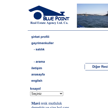
Diğer Res
kısayol
Mavi
renk mutluluk
demektir ve size bol şans